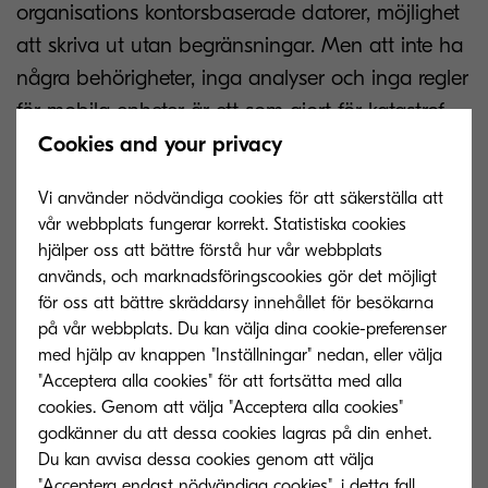
organisations kontorsbaserade datorer, möjlighet
att skriva ut utan begränsningar. Men att inte ha
några behörigheter, inga analyser och inga regler
för mobila enheter är ett som gjort för katastrof.
Först och främst ansluter enheterna till samma
Cookies and your privacy
nätverk som datorer som måste bearbeta
Vi använder nödvändiga cookies för att säkerställa att
känsliga företagsdata. För det andra, att ge alla
vår webbplats fungerar korrekt. Statistiska cookies
tillgång till allt på mobila enheter orsakar så
hjälper oss att bättre förstå hur vår webbplats
mycket förvirring att IT-avdelningarna översköljs
används, och marknadsföringscookies gör det möjligt
för oss att bättre skräddarsy innehållet för besökarna
av arbete.
på vår webbplats. Du kan välja dina cookie-preferenser
med hjälp av knappen "Inställningar" nedan, eller välja
Print management-verktyg är
"Acceptera alla cookies" för att fortsätta med alla
cookies. Genom att välja "Acceptera alla cookies"
nödvändiga
godkänner du att dessa cookies lagras på din enhet.
Du kan avvisa dessa cookies genom att välja
Vad användarna av mobila enheter kräver är
"Acceptera endast nödvändiga cookies", i detta fall