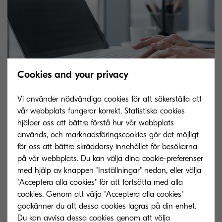
Cookies and your privacy
Vi använder nödvändiga cookies för att säkerställa att
vår webbplats fungerar korrekt. Statistiska cookies
hjälper oss att bättre förstå hur vår webbplats
används, och marknadsföringscookies gör det möjligt
för oss att bättre skräddarsy innehållet för besökarna
Hur kan du förbereda dig för
på vår webbplats. Du kan välja dina cookie-preferenser
med hjälp av knappen "Inställningar" nedan, eller välja
ett dataintrång?
"Acceptera alla cookies" för att fortsätta med alla
cookies. Genom att välja "Acceptera alla cookies"
godkänner du att dessa cookies lagras på din enhet.
Cyberbrott kostar världen biljoner euro varje år,
Du kan avvisa dessa cookies genom att välja