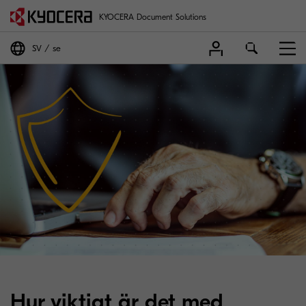
KYOCERA Document Solutions
SV
se
Hur viktigt är det med