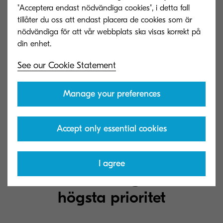
"Acceptera endast nödvändiga cookies", i detta fall
och problemet ser ut att bara bli värre.
tillåter du oss att endast placera de cookies som är
Sannolikheten att falla offer för en cyberattack är
nödvändiga för att vår webbplats ska visas korrekt på
större än någonsin, därför ska du förbereda dig.
Rätt säkerhetsåtgärder kan hjälpa till att skapa ett
See our Cookie Statement
försvar för din verksamhet för att redusera
exponeringen och minimera skadan.
Manage your preferences
Accept only essential cookies
Se våra cybersäkerhetstips
I agree
Säkerhet är en organisations
högsta prioritet