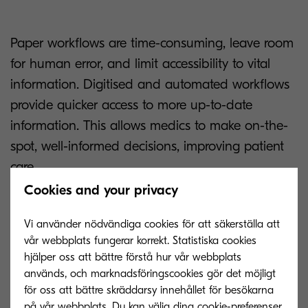
Paper workflows are time-consuming, leave room
for human error, and limit accessibility to vital
information. Digitised and automated workflows
provide quicker access to more up-to-date
information. This allows medics to make on-the-
spot, well-informed decisions, improving patient
care.
Cookies and your privacy
Vi använder nödvändiga cookies för att säkerställa att
Read more!
vår webbplats fungerar korrekt. Statistiska cookies
hjälper oss att bättre förstå hur vår webbplats
används, och marknadsföringscookies gör det möjligt
för oss att bättre skräddarsy innehållet för besökarna
på vår webbplats. Du kan välja dina cookie-preferenser