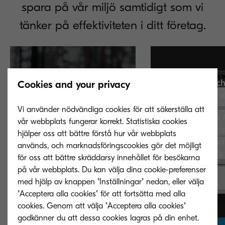
spara på vår miljö samtidigt som vi
tänker på effektiviteten i ditt företag.
Kyocera launches compa
Cookies and your privacy
monochrome devices
Vi använder nödvändiga cookies för att säkerställa att
A new range of A4 monoch
iving efficiency
vår webbplats fungerar korrekt. Statistiska cookies
ECOSYS products is designed
stainability
hjälper oss att bättre förstå hur vår webbplats
help manage print output mo
används, och marknadsföringscookies gör det möjligt
securely and efficiently than 
 range provides a
för oss att bättre skräddarsy innehållet för besökarna
before.
 to sustainability in
på vår webbplats. Du kan välja dina cookie-preferenser
velopment, focusing on
med hjälp av knappen "Inställningar" nedan, eller välja
ment through it's
"Acceptera alla cookies" för att fortsätta med alla
cookies. Genom att välja "Acceptera alla cookies"
godkänner du att dessa cookies lagras på din enhet.