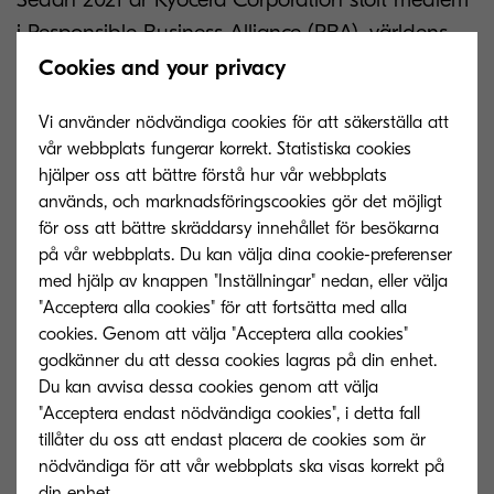
i Responsible Business Alliance (RBA), världens
största branschkoalition för att främja företags
Cookies and your privacy
sociala ansvar i globala leveranskedjor.
Vi använder nödvändiga cookies för att säkerställa att
vår webbplats fungerar korrekt. Statistiska cookies
RBA:s vision är att skapa hållbart värde för
hjälper oss att bättre förstå hur vår webbplats
medarbetare, miljö och företag - något som ligger
används, och marknadsföringscookies gör det möjligt
helt i linje med vår egen ledningsfilosofi.
för oss att bättre skräddarsy innehållet för besökarna
på vår webbplats. Du kan välja dina cookie-preferenser
Genom sitt VAP-revisionsprogram utvärderar RBA
med hjälp av knappen "Inställningar" nedan, eller välja
om medlemsföretagens arbetsrutiner, affärsetik,
"Acceptera alla cookies" för att fortsätta med alla
cookies. Genom att välja "Acceptera alla cookies"
miljöledning, hälsa och säkerhet samt
godkänner du att dessa cookies lagras på din enhet.
ledningssystem uppfyller RBA:s uppförandekod,
Du kan avvisa dessa cookies genom att välja
tillämpliga lagar och regler samt andra krav på
"Acceptera endast nödvändiga cookies", i detta fall
en hög nivå.
tillåter du oss att endast placera de cookies som är
nödvändiga för att vår webbplats ska visas korrekt på