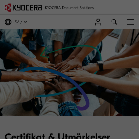
KYOCERA Document Solutions
SV
se
Certifikat & Utmärkelser