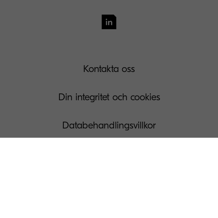
Kontakta oss
Din integritet och cookies
Databehandlingsvillkor
Användarvillkor
Governance
Juridiska kommentarer