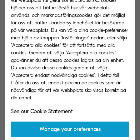
vår webbplats fungerar korrekt. Statistiska cookies
Användarautentisering.
hjälper oss att bättre förstå hur vår webbplats
används, och marknadsföringscookies gör det möjligt
Datakryptering.
för oss att bättre skräddarsy innehållet för besökarna
på vår webbplats. Du kan välja dina cookie-preferenser
Säker säkerhetskopiering, arkivering
med hjälp av knappen "Inställningar" nedan, eller välja
och lagring.
"Acceptera alla cookies" för att fortsätta med alla
cookies. Genom att välja "Acceptera alla cookies"
Versionsspårning.
godkänner du att dessa cookies lagras på din enhet.
Du kan avvisa dessa cookies genom att välja
"Acceptera endast nödvändiga cookies", i detta fall
tillåter du oss att endast placera de cookies som är
nödvändiga för att vår webbplats ska visas korrekt på
3. Skydda dina
molnbaserade lösningar och
See our Cookie Statement
tjänster
Manage your preferences