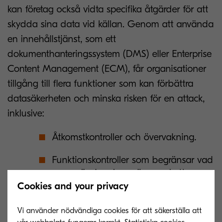
kan företag också vidta specifika åtgärder för att
skydda sina data vid källan. Genom att använda
en innehållstjänst, som ett
dokumenthanteringssystem (DMS) eller Enterprise
Content Management (ECM), får organisationer
tillgång till flera funktioner som kan förbättra
datasäkerheten och minska risken för en attack,
inklusive:
Åtkomstkontroller och övervakning.
Funktionskontroller som begränsar vad
en användare kan göra med ett
dokument.
Cookies and your privacy
Säker delning av digitala filer.
Vi använder nödvändiga cookies för att säkerställa att