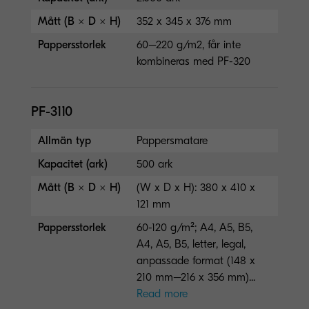
Mått (B × D × H)
352 x 345 x 376 mm
Pappersstorlek
60–220 g/m2, får inte
kombineras med PF-320
PF-3110
Allmän typ
Pappersmatare
Kapacitet (ark)
500 ark
Mått (B × D × H)
(W x D x H): 380 x 410 x
121 mm
Pappersstorlek
60-120 g/m²; A4, A5, B5,
A4, A5, B5, letter, legal,
anpassade format (148 x
210 mm–216 x 356 mm)...
Read more