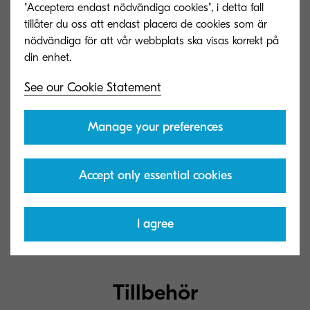
Sleep-mode: 0.5 W
"Acceptera endast nödvändiga cookies", i detta fall
tillåter du oss att endast placera de cookies som är
nödvändiga för att vår webbplats ska visas korrekt på
Garanti
1 års garanti som standard ** KYOCERA
See our Cookie Statement
garanterar trumman och framkallaren i 3
år eller 500 000 sidor (beroende på vilket
som inträffar tidigare), förutsatt att varje
Manage your preferences
enhet används och rengörs i enlighet
med serviceinstruktionerna. Upp till 5 års
garantiförlängningar på plats tillgängliga
Accept only essential cookies
för produkter och tillval.
I agree
Tillbehör