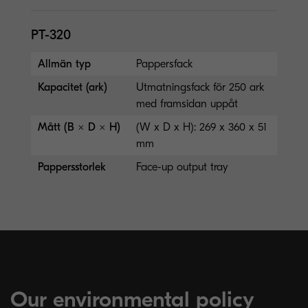
PT-320
Allmän typ
Pappersfack
Kapacitet (ark)
Utmatningsfack för 250 ark
med framsidan uppåt
Mått (B × D × H)
(W x D x H): 269 x 360 x 51
mm
Pappersstorlek
Face-up output tray
Our environmental policy