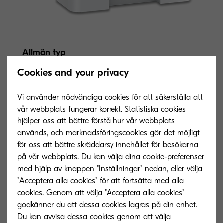
Allmän typ
SVART/VIT SKRIVARE FÖR A4-FORMAT
Cookies and your privacy
Vi använder nödvändiga cookies för att säkerställa att
Utskriftshastighet
vår webbplats fungerar korrekt. Statistiska cookies
Upp till 60 A4-sidor per minut
hjälper oss att bättre förstå hur vår webbplats
används, och marknadsföringscookies gör det möjligt
Uppvärmningstid
för oss att bättre skräddarsy innehållet för besökarna
på vår webbplats. Du kan välja dina cookie-preferenser
Ca 25 sekunder eller mindre sedan
med hjälp av knappen "Inställningar" nedan, eller välja
strömmen slagits på
"Acceptera alla cookies" för att fortsätta med alla
cookies. Genom att välja "Acceptera alla cookies"
Strömförbrukning
godkänner du att dessa cookies lagras på din enhet.
Utskrift: 710.2 W, Ready mode: 9 W,
Du kan avvisa dessa cookies genom att välja