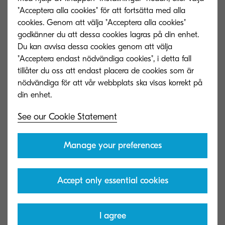
"Acceptera alla cookies" för att fortsätta med alla
cookies. Genom att välja "Acceptera alla cookies"
godkänner du att dessa cookies lagras på din enhet.
Du kan avvisa dessa cookies genom att välja
"Acceptera endast nödvändiga cookies", i detta fall
tillåter du oss att endast placera de cookies som är
nödvändiga för att vår webbplats ska visas korrekt på
See our Cookie Statement
TK-5220M
TK-5220Y
Manage your preferences
Magenta toner yield 3,000 pages in
Yellow toner yie
accordance with ISO /IEC 19798.
accordance with
Accept only essential cookies
I agree