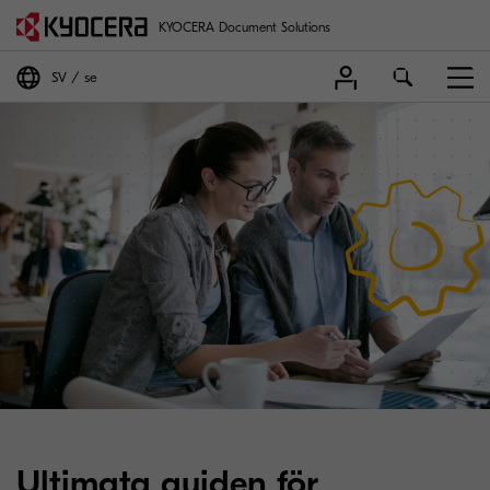
KYOCERA Document Solutions
SV
se
Ultimata guiden för