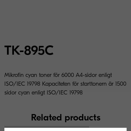
TK-895C
Mikrofin cyan toner för 6000 A4-sidor enligt
ISO/IEC 19798 Kapaciteten för starttonern är 1500
sidor cyan enligt ISO/IEC 19798
Related products