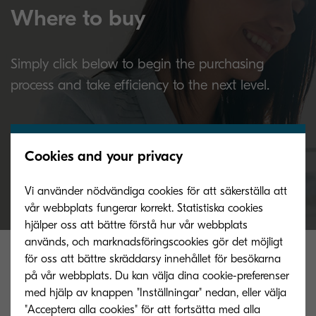
Where to buy
Simply click below to begin the purchasing
process and take efficiency to the next level.
Buy now
Cookies and your privacy
Vi använder nödvändiga cookies för att säkerställa att
vår webbplats fungerar korrekt. Statistiska cookies
hjälper oss att bättre förstå hur vår webbplats
används, och marknadsföringscookies gör det möjligt
Related products
för oss att bättre skräddarsy innehållet för besökarna
på vår webbplats. Du kan välja dina cookie-preferenser
med hjälp av knappen "Inställningar" nedan, eller välja
"Acceptera alla cookies" för att fortsätta med alla