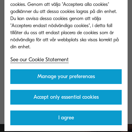
cookies. Genom att välja "Acceptera alla cookies"
godkänner du att dessa cookies lagras på din enhet.
Du kan avvisa dessa cookies genom att välja
"Acceptera endast nödvändiga cookies", i detta fall
tillåter du oss att endast placera de cookies som är
nödvändiga för att vår webbplats ska visas korrekt på
See our Cookie Statement
TK-8800C
TK-8800M
Manage your preferences
Cyan toner yield 20,000 pages in
Magenta toner y
accordance with ISO/IEC 19798.
accordance with
Accept only essential cookies
I agree