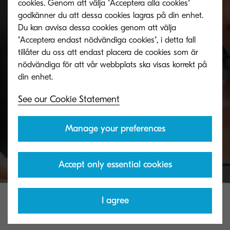
cookies. Genom att välja "Acceptera alla cookies"
godkänner du att dessa cookies lagras på din enhet.
Toner take-back service
Du kan avvisa dessa cookies genom att välja
"Acceptera endast nödvändiga cookies", i detta fall
tillåter du oss att endast placera de cookies som är
KYOCERA's toner recycling programme allows
nödvändiga för att vår webbplats ska visas korrekt på
organisations to return toners in a variety of ways.
See our Cookie Statement
Discover more
Manage your preferences
Accept only essential cookies
I agree