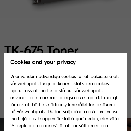
TK-675 Toner
Cookies and your privacy
Microfine toner for 20000 pages with 6 %
Vi använder nödvändiga cookies för att säkerställa att
coverage (A4) coverage
vår webbplats fungerar korrekt. Statistiska cookies
hjälper oss att bättre förstå hur vår webbplats
används, och marknadsföringscookies gör det möjligt
för oss att bättre skräddarsy innehållet för besökarna
på vår webbplats. Du kan välja dina cookie-preferenser
med hjälp av knappen "Inställningar" nedan, eller välja
"Acceptera alla cookies" för att fortsätta med alla