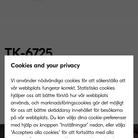
TK-6725
Cookies and your privacy
Microfin toner svart för 70.000 sidor med 6 %
Vi använder nödvändiga cookies för att säkerställa att
täckning (A4)
vår webbplats fungerar korrekt. Statistiska cookies
hjälper oss att bättre förstå hur vår webbplats
används, och marknadsföringscookies gör det möjligt
för oss att bättre skräddarsy innehållet för besökarna
på vår webbplats. Du kan välja dina cookie-preferenser
med hjälp av knappen "Inställningar" nedan, eller välja
"Acceptera alla cookies" för att fortsätta med alla