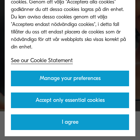
cookies. Genom att välja "Acceptera alla cookies"
godkänner du att dessa cookies lagras på din enhet.
Toner take-back service
Du kan avvisa dessa cookies genom att välja
"Acceptera endast nödvändiga cookies", i detta fall
tillåter du oss att endast placera de cookies som är
KYOCERA's toner recycling programme allows
nödvändiga för att vår webbplats ska visas korrekt på
organisations to return toners in a variety of ways.
See our Cookie Statement
Discover more
Manage your preferences
Accept only essential cookies
I agree