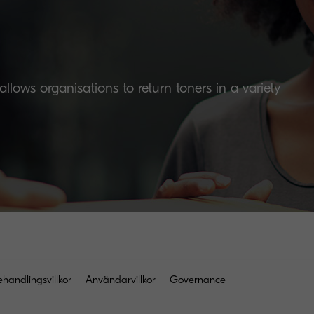
lows organisations to return toners in a variety
handlingsvillkor
Användarvillkor
Governance