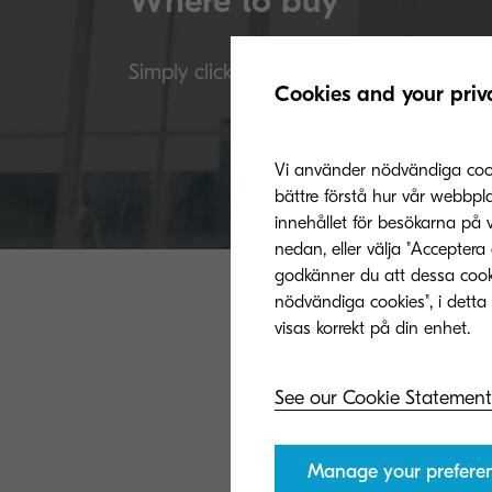
Where to buy
Simply click below to begin the purchasi
Cookies and your priv
Vi använder nödvändiga cookie
bättre förstå hur vår webbpl
innehållet för besökarna på 
nedan, eller välja "Acceptera 
godkänner du att dessa cook
nödvändiga cookies", i detta 
See our Cookie Statement
Manage your prefere