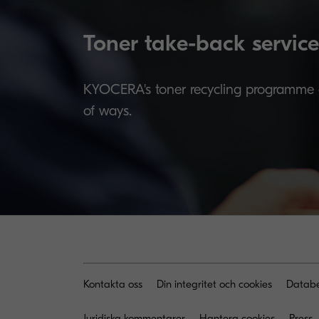
Toner take-back service
KYOCERA's toner recycling programme al
of ways.
Kontakta oss
Din integritet och cookies
Databe
Juridiska kommentarer
Hantera cookies
Press