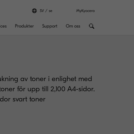
SV
se
MyKyocera
ices
Produkter
Support
Om oss
ukning av toner i enlighet med
oner för upp till 2,100 A4-sidor.
idor svart toner