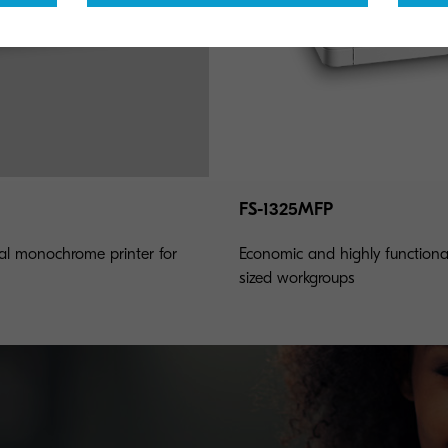
FS-1325MFP
al monochrome printer for
Economic and highly function
sized workgroups