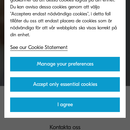
godkänner du att dessa cookies lagras på din enhet.
Du kan avvisa dessa cookies genom att välja
Have a question about KYOCERA or need more
"Acceptera endast nödvändiga cookies", i detta fall
information? Ask a KYOCERA expert for help and
tillåter du oss att endast placera de cookies som är
advice.
nödvändiga för att vår webbplats ska visas korrekt på
See our Cookie Statement
Get in touch
Manage your preferences
Accept only essential cookies
I agree
Kontakta oss