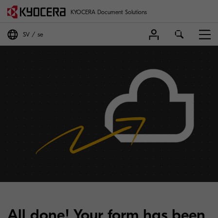
KYOCERA Document Solutions
SV
se
All done! Your form has been