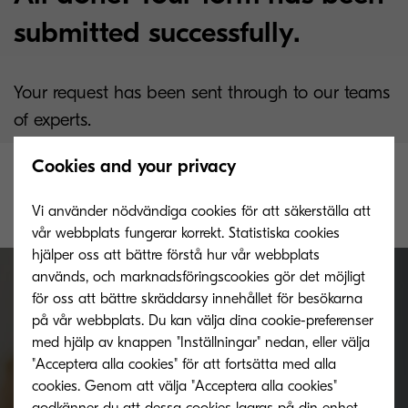
submitted successfully.
Your request has been sent through to our teams
of experts.
Cookies and your privacy
Our team will consult your query and get back to
Vi använder nödvändiga cookies för att säkerställa att
you with a solution as soon as possible.
vår webbplats fungerar korrekt. Statistiska cookies
hjälper oss att bättre förstå hur vår webbplats
används, och marknadsföringscookies gör det möjligt
för oss att bättre skräddarsy innehållet för besökarna
på vår webbplats. Du kan välja dina cookie-preferenser
Get in touch with us, we can't
med hjälp av knappen "Inställningar" nedan, eller välja
"Acceptera alla cookies" för att fortsätta med alla
wait to hear from you.
cookies. Genom att välja "Acceptera alla cookies"