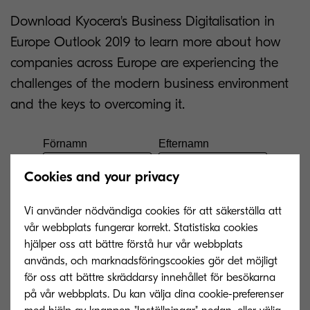
Download Kyocera's Business Digitalisation in
Europe Outlook 2019 to learn more about how
companies across Europe are experiencing the
challenges of the modern business environment
and the keys to overcoming it.
Cookies and your privacy
Vi använder nödvändiga cookies för att säkerställa att
vår webbplats fungerar korrekt. Statistiska cookies
hjälper oss att bättre förstå hur vår webbplats
används, och marknadsföringscookies gör det möjligt
för oss att bättre skräddarsy innehållet för besökarna
på vår webbplats. Du kan välja dina cookie-preferenser