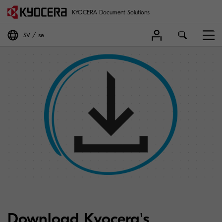
KYOCERA Document Solutions
SV
se
Download Kyocera's